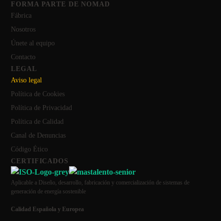
FORMA PARTE DE NOMAD
Fábrica
Nosotros
Únete al equipo
Contacto
LEGAL
Aviso legal
Política de Cookies
Política de Privacidad
Política de Calidad
Canal de Denuncias
Código Ético
CERTIFICADOS
Aplicable a Diseño, desarrollo, fabricación y comercialización de sistemas de
generación de energía sostenible
Calidad Española y Europea