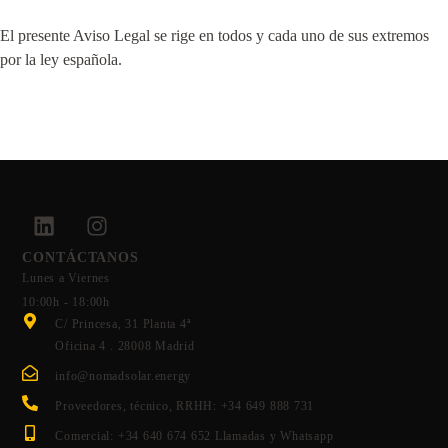
El presente Aviso Legal se rige en todos y cada uno de sus extremos
por la ley española.
CONTÁCTANOS
Lunes a Viernes
10:00h - 18:00h
C/ Princesa, 31 Planta 4ª
Oficina 4 . 28008 Madrid
info@nomadsolar.energy
Proveedores, técnico, RRHH: +34 649 888 731
Comercial: +34 640 674 652 Llamadas y Whatsapp