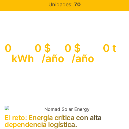
Unidades:
70
0
0
 $ 
0
 $ 
0
 t
kWh
/año
/año
CO₂ evitado
Producción
Ahorro de
Ahorro de
anual FV
electricidad
diésel
El reto: Energía crítica con alta
dependencia logística.