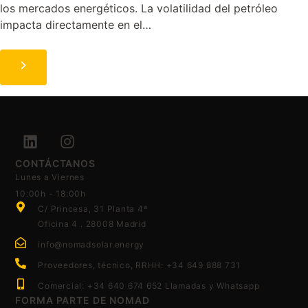
los mercados energéticos. La volatilidad del petróleo
impacta directamente en el…
CONTÁCTANOS
Lunes a Viernes
10:00h - 18:00h
C/ Princesa, 31 Planta 4ª
Oficina 4 . 28008 Madrid
info@nomadsolar.energy
Proveedores, técnico, RRHH: +34 649 888 731
Comercial: +34 640 674 652 Llamadas y Whatsapp
FORMA PARTE DE NOMAD