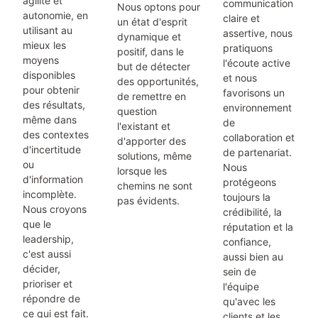
agilité et
communication
Nous optons pour
autonomie, en
claire et
un état d'esprit
utilisant au
assertive, nous
dynamique et
mieux les
pratiquons
positif, dans le
moyens
l'écoute active
but de détecter
disponibles
et nous
des opportunités,
pour obtenir
favorisons un
de remettre en
des résultats,
environnement
question
même dans
de
l'existant et
des contextes
collaboration et
d'apporter des
d'incertitude
de partenariat.
solutions, même
ou
Nous
lorsque les
d'information
protégeons
chemins ne sont
incomplète.
toujours la
pas évidents.
Nous croyons
crédibilité, la
que le
réputation et la
leadership,
confiance,
c'est aussi
aussi bien au
décider,
sein de
prioriser et
l'équipe
répondre de
qu'avec les
ce qui est fait.
clients et les