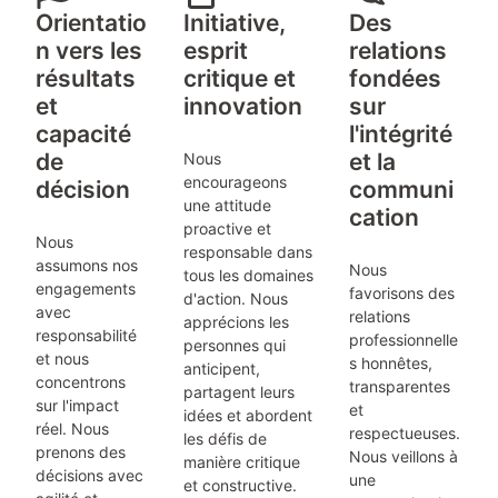
Orientatio
Initiative,
Des
n vers les
esprit
relations
résultats
critique et
fondées
et
innovation
sur
capacité
l'intégrité
de
et la
Nous
encourageons
décision
communi
une attitude
cation
proactive et
Nous
responsable dans
assumons nos
Nous
tous les domaines
engagements
favorisons des
d'action. Nous
avec
relations
apprécions les
responsabilité
professionnelle
personnes qui
et nous
s honnêtes,
anticipent,
concentrons
transparentes
partagent leurs
sur l'impact
et
idées et abordent
réel. Nous
respectueuses.
les défis de
prenons des
Nous veillons à
manière critique
décisions avec
une
et constructive.