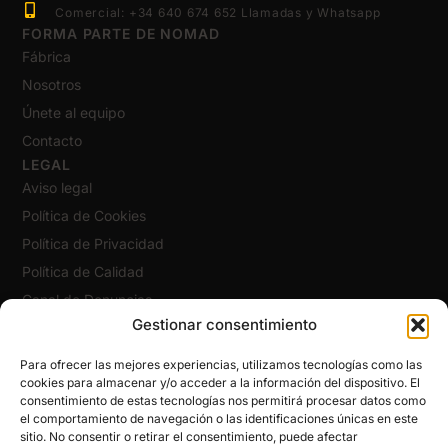
Comercial: +34 640 674 652 Llamadas y Whatsapp
FORMA PARTE DE NOMAD
Fábrica
Nosotros
Únete al equipo
Contacto
LEGAL
Aviso legal
Política de Cookies
Política de Privacidad
Política de Calidad
Canal de Denuncias
Gestionar consentimiento
Código Ético
CERTIFICADOS
Para ofrecer las mejores experiencias, utilizamos tecnologías como las
cookies para almacenar y/o acceder a la información del dispositivo. El
consentimiento de estas tecnologías nos permitirá procesar datos como
el comportamiento de navegación o las identificaciones únicas en este
sitio. No consentir o retirar el consentimiento, puede afectar