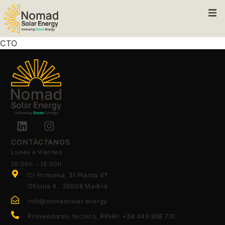
CTO
CONTÁCTANOS
Lunes a Viernes
10:00h - 18:00h
C/ Princesa, 31 Planta 4ª
Oficina 4 . 28008 Madrid
info@nomadsolar.energy
Proveedores, técnico, RRHH: +34 649 888 731