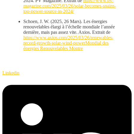
2024. PV Magazine. Extrait de
https://www.pv-
magazine.com/2025/03/26/solar-becomes-spains-
top-power-source-in-2024/
Schoen, J. W. (2025, 26 Mars). Les énergies
renouvelables élargi à l’échelle mondiale l’année
dernière, mais pas assez vite. Axios. Extrait de
https://www.axios.com/2025/03/26/renewables-
record-growth-solar-wind-power
Mondial des
énergies Renouvelables Montre
Linkedin