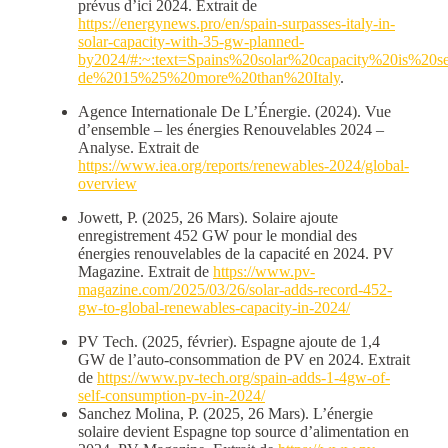
prévus d’ici 2024. Extrait de
https://energynews.pro/en/spain-surpasses-italy-in-
solar-capacity-with-35-gw-planned-
by2024/#:~:text=Spains%20solar%20capacity%20is%20se
de%2015%25%20more%20than%20Italy
.
Agence Internationale De L’Énergie. (2024). Vue
d’ensemble – les énergies Renouvelables 2024 –
Analyse. Extrait de
https://www.iea.org/reports/renewables-2024/global-
overview
Jowett, P. (2025, 26 Mars). Solaire ajoute
enregistrement 452 GW pour le mondial des
énergies renouvelables de la capacité en 2024. PV
Magazine. Extrait de
https://www.pv-
magazine.com/2025/03/26/solar-adds-record-452-
gw-to-global-renewables-capacity-in-2024/
PV Tech. (2025, février). Espagne ajoute de 1,4
GW de l’auto-consommation de PV en 2024. Extrait
de
https://www.pv-tech.org/spain-adds-1-4gw-of-
self-consumption-pv-in-2024/
Sanchez Molina, P. (2025, 26 Mars). L’énergie
solaire devient Espagne top source d’alimentation en