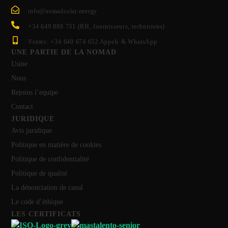
info@nomadsolar.energy
+34 649 888 731 (RH, fournisseurs, techniciens)
Ventes: +34 640 674 652 Appels & WhatsApp
UNE PARTIE DE LA NOMAD
Usine
Nous
Rejoins l’equipe
Contact
JURIDIQUE
Avis juridique
Politique en matière de cookies
Politique de confidentialité
Politique de qualité
La dénonciation de canal
Le code d’éthique
LES CERTIFICATS