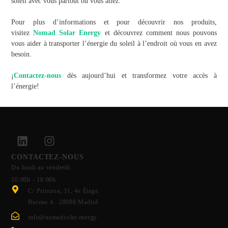
soleil avec vous partout où vous allez.
Pour plus d’informations et pour découvrir nos produits,
visitez
Nomad Solar Energy
et découvrez comment nous pouvons
vous aider à transporter l’énergie du soleil à l’endroit où vous en avez
besoin.
¡
Contactez-nous
dès aujourd’hui et transformez votre accès à
l’énergie!
CONTACTEZ-NOUS
Du lundi au vendredi
10:00h - 18:00h
C/ Princesa, 31, 4e Étage,
Bureau 4 . 28008 Madrid
info@nomadsolar.energy