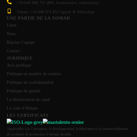
+34 649 888 731 (RH, fournisseurs, techniciens)
Ventes: +34 640 674 652 Appels & WhatsApp
UNE PARTIE DE LA NOMAD
Usine
Nous
Rejoins l’equipe
Contact
JURIDIQUE
Avis juridique
Politique en matière de cookies
Politique de confidentialité
Politique de qualité
La dénonciation de canal
Le code d’éthique
LES CERTIFICATS
Applicables à la Conception, le développement, la fabrication et la commercialisation
de systèmes de production d’énergie durable