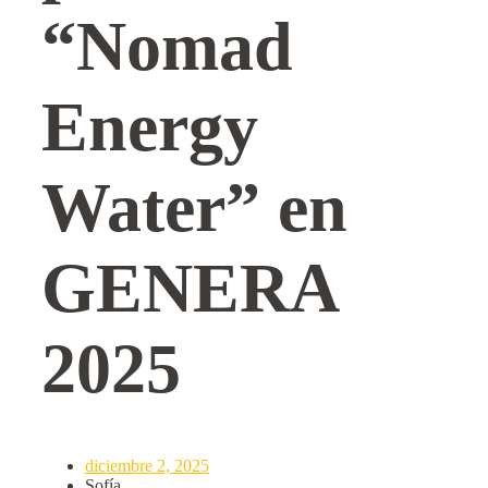
“Nomad
Energy
Water” en
GENERA
2025
diciembre 2, 2025
Sofía